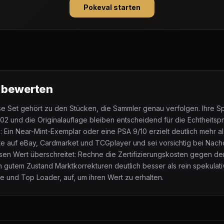
Pokeval starten
g bewerten
se Set gehört zu den Stücken, die Sammler genau verfolgen. Ihre S
02 und die Originalauflage bleiben entscheidend für die Echtheitsp
 Ein Near-Mint-Exemplar oder eine PSA 9/10 erzielt deutlich mehr al
te auf eBay, Cardmarket und TCGplayer und sei vorsichtig bei Nac
ssen Wert überschreitet: Rechne die Zertifizierungskosten gegen d
in gutem Zustand Marktkorrekturen deutlich besser als rein spekulat
ve und Top Loader, auf, um ihren Wert zu erhalten.