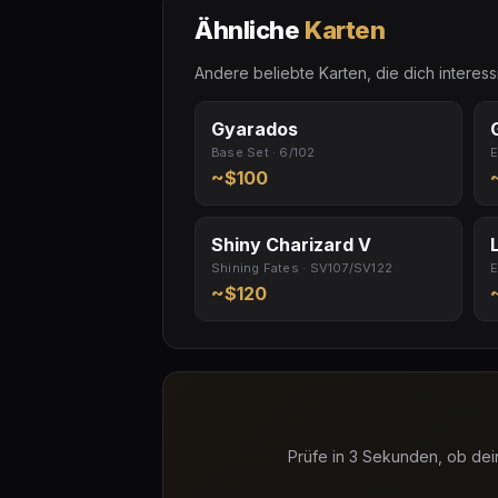
Ähnliche
Karten
Andere beliebte Karten, die dich interes
Gyarados
Base Set · 6/102
E
~$100
Shiny Charizard V
Shining Fates · SV107/SV122
E
~$120
Prüfe in 3 Sekunden, ob dei