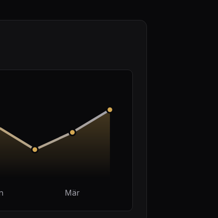
n
Mär