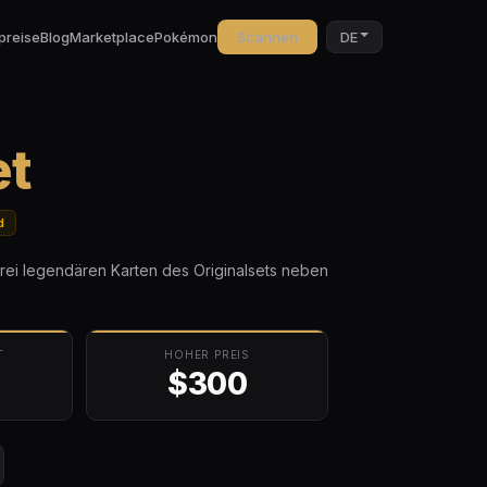
preise
Blog
Marketplace
Pokémon
Scannen
DE
et
d
drei legendären Karten des Originalsets neben
T
HOHER PREIS
$300