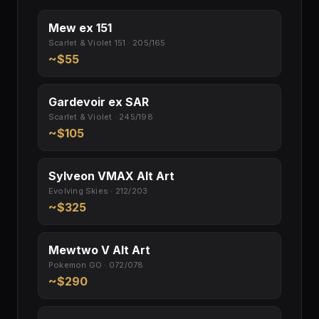
Mew ex 151
Scarlet & Violet 151 · 205/165
~$55
Gardevoir ex SAR
Scarlet & Violet · 245/198
~$105
Sylveon VMAX Alt Art
Evolving Skies · 212/203
~$325
Mewtwo V Alt Art
Pokemon GO · 072/078
~$290