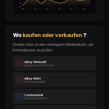
$62
$49
Mai
Jul
Sep
Nov
Jan
Mär
Wo
kaufen oder verkaufen
?
Direkte Links zu den wichtigsten Marktplätzen, um
Echtzeitpreise zu prüfen.
eBay Verkauft
Abgeschlossene Verkäufe
eBay Aktiv
Aktuelle Angebote
Cardmarket
Europäischer Markt