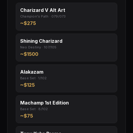
Charizard V Alt Art
Champion's Path · 079/073
~$275
Shining Charizard
Neo Destiny · 107/105
~$1500
Alakazam
Base Set · 1/102
~$125
Machamp 1st Edition
Base Set · 8/102
~$75