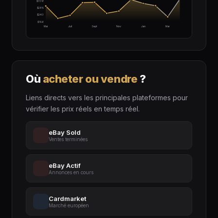
$336
$289
$243
$196
Mai
Juil
Sept
Nov
Jan
Mar
Où
acheter ou vendre
?
Liens directs vers les principales plateformes pour
vérifier les prix réels en temps réel.
eBay Sold
Ventes terminées
eBay Actif
Annonces en cours
Cardmarket
Marché européen