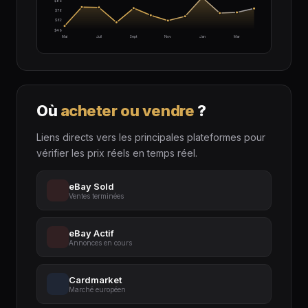
$89
$76
$62
$49
Mai
Juil
Sept
Nov
Jan
Mar
Où
acheter ou vendre
?
Liens directs vers les principales plateformes pour
vérifier les prix réels en temps réel.
eBay Sold
Ventes terminées
eBay Actif
Annonces en cours
Cardmarket
Marché européen