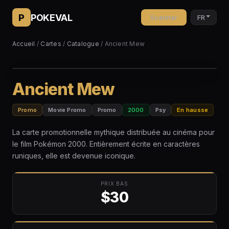
P
POKEVAL
Scanner
FR
Accueil
/
Cartes
/
Catalogue
/ Ancient Mew
Ancient Mew
Promo
Movie Promo
Promo
2000
Psy
En hausse
La carte promotionnelle mythique distribuée au cinéma pour
le film Pokémon 2000. Entièrement écrite en caractères
runiques, elle est devenue iconique.
PRIX BAS
$30