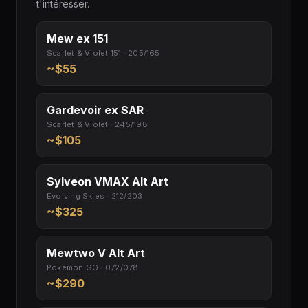
t'intéresser.
Mew ex 151
Scarlet & Violet 151 · 205/165
~$55
Gardevoir ex SAR
Scarlet & Violet · 245/198
~$105
Sylveon VMAX Alt Art
Evolving Skies · 212/203
~$325
Mewtwo V Alt Art
Pokemon GO · 072/078
~$290