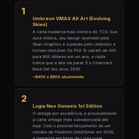
1
Umbreon VMAX Alt Art (Evolving
Skies)
A carta moderna mais icônica do TCG. Sua
aura mística, seu design assinado pela
5ban Graphics e a paixão pelo Umbreon a
tornam intocável. Os PSA 10 saíram de 400
para 800 dólares em um ano, e nada
indica que a alta vai parar. É o Charizard
Base Set dos anos 2020.
~$400 a $800 atualmente
2
Lugia Neo Genesis 1st Edition
O vintage por excelência, e provavelmente
a carta vintage mais subvalorizada até
hoje. Com o possível lançamento de um
remake de Pokémon Gold/Silver em 2026,
a demanda em torno de Lugia pode