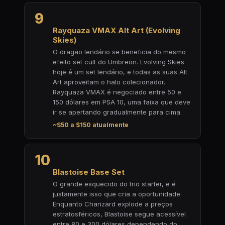
9
Rayquaza VMAX Alt Art (Evolving
Skies)
O dragão lendário se beneficia do mesmo
efeito set cult do Umbreon. Evolving Skies
hoje é um set lendário, e todas as suas Alt
Art aproveitam o halo colecionador.
Rayquaza VMAX é negociado entre 50 e
150 dólares em PSA 10, uma faixa que deve
ir se apertando gradualmente para cima.
~$50 a $150 atualmente
10
Blastoise Base Set
O grande esquecido do trio starter, e é
justamente isso que cria a oportunidade.
Enquanto Charizard explode a preços
estratosféricos, Blastoise segue acessível
entre 80 e 300 dólares dependendo do