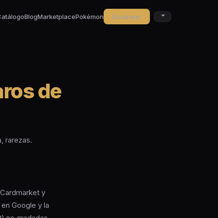
Catálogo
Blog
Marketplace
Pokémon
Escanear
aros de
, rarezas.
 Cardmarket y
 en Google y la
t) no gradadas,