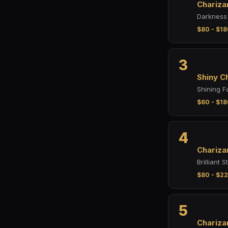
Chariz
Darkness 
$80 - $18
3
Shiny C
Shining F
$60 - $18
4
Chariz
Brilliant 
$80 - $22
5
Chariza