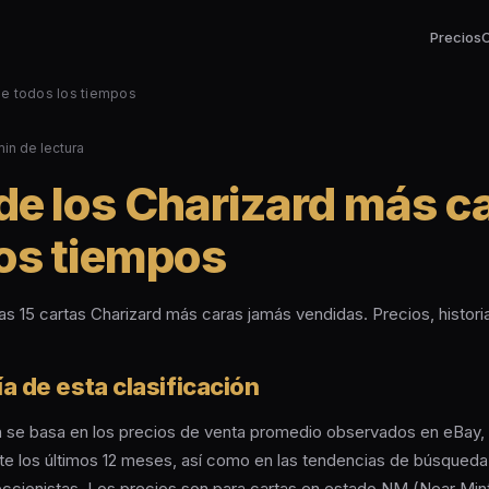
Precios
de todos los tiempos
min de lectura
de los Charizard más c
los tiempos
las 15 cartas Charizard más caras jamás vendidas. Precios, historia
a de esta clasificación
ón se basa en los precios de venta promedio observados en eBay,
e los últimos 12 meses, así como en las tendencias de búsqueda
cionistas. Los precios son para cartas en estado NM (Near Min