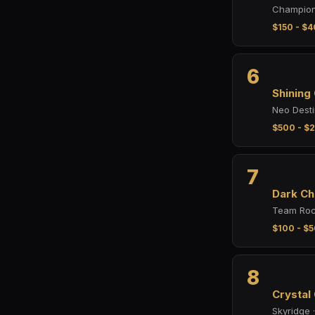
Champion'
$150 - $4
6
Shining
Neo Desti
$500 - $2
7
Dark Ch
Team Rock
$100 - $5
8
Crystal
Skyridge 