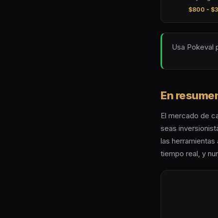
$800 - $3
Usa Pokeval p
En resume
El mercado de ca
seas inversionist
las herramientas
tiempo real, y nu