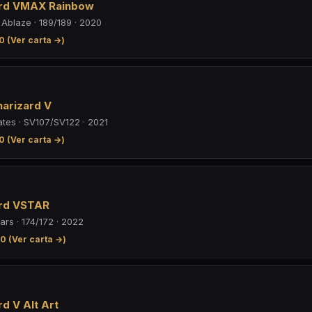
ard VMAX Rainbow
Ablaze · 189/189 · 2020
0 (Ver carta →)
harizard V
ates · SV107/SV122 · 2021
0 (Ver carta →)
ard VSTAR
Stars · 174/172 · 2022
0 (Ver carta →)
rd V Alt Art