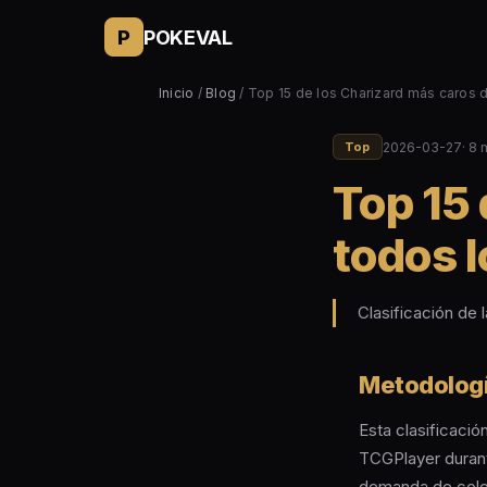
P
POKEVAL
Inicio
/
Blog
/ Top 15 de los Charizard más caros 
2026-03-27
· 8 
Top
Top 15 
todos 
Clasificación de 
Metodologí
Esta clasificaci
TCGPlayer durant
demanda de colec