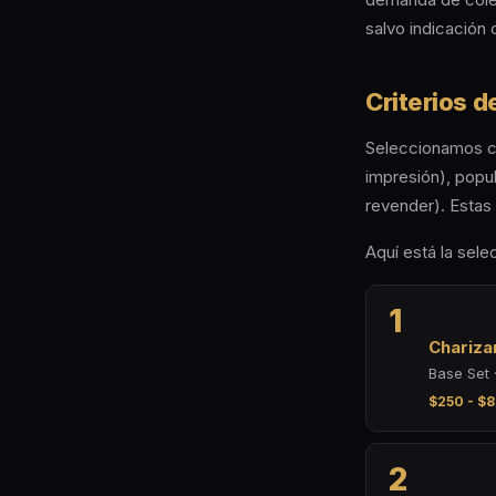
salvo indicación c
Criterios d
Seleccionamos car
impresión), popu
revender). Estas
Aquí está la sele
1
Chariza
Base Set ·
$250 - $8
2