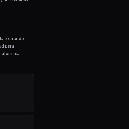
da o error de
ad para
ataformas.